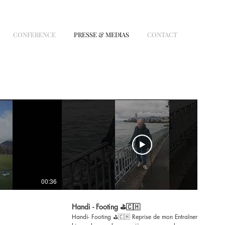
CONFERENCE
PRESSE & MEDIAS
CONTACT
00:36
00:19
Handi - Footing ⛳️🇨🇭
Handi- Footing ⛳️🇨🇭 Reprise de mon Entraînement