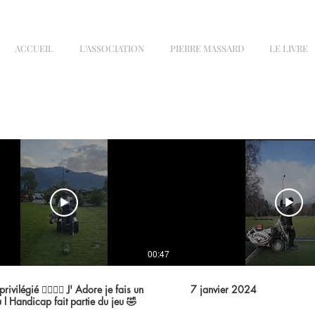
ACCUEIL
L'ASSOCIATION
PIERRE MASSARD
LE LIVRE
00:47
ié 🏌‍♂️🇨🇭 J' Adore je fais un
7 janvier 2024
 l Handicap fait partie du jeu 🤣