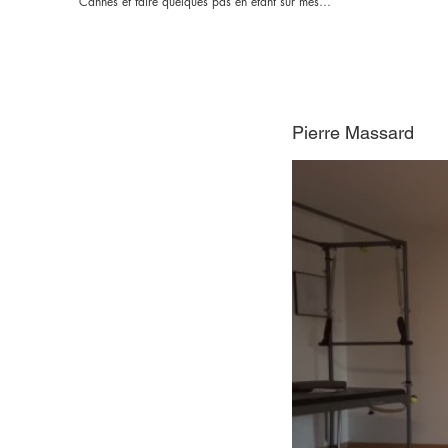
Cannes et faire quelques pas en étant sur mes
jambes et tenir en équilibre en tenant les avants bras
de ma physio ! 😉
Pierre Massard