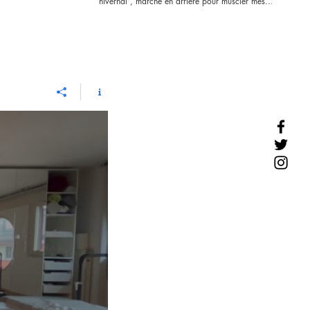
hivernal , marche en arrière pour muscler mes
fessiers ! Le jour où j ai les fesses de Ronaldo (foot)
je marche sans canne ! 🤣 Resumption of my winter
training, walk backwards to strengthen my glutes!
The day I have Ronaldo's butt I walk ! 🤣 Never
Give Up