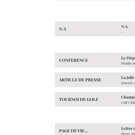
N/A
N/A
-
Le Dépa
CONFERENCE
Moulin d
La joli
ARTICLE DE PRESSE
Journal 
Champi
TOURNOI DE GOLF
Golf Clu
Lettre 
PAGE DE VIE...
Pierre M