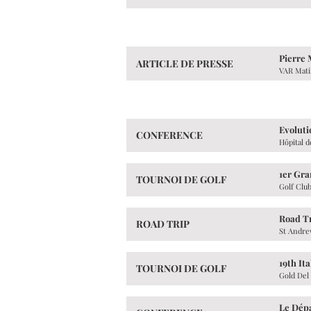
Pierre 
ARTICLE DE PRESSE
VAR Mat
Evoluti
CONFERENCE
Hôpital d
1er Gra
TOURNOI DE GOLF
Golf Clu
Road Tr
ROAD TRIP
St Andre
19th It
TOURNOI DE GOLF
Gold Del
Le Dép