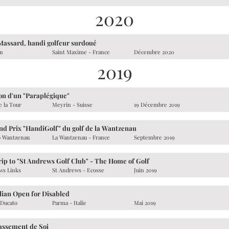
2020
Massard, handi golfeur surdoué
in
Saint Maxime - France
Décembre 2020
2019
on d'un "Paraplégique"
e la Tour
Meyrin - Suisse
19 Décembre 2019
nd Prix "HandiGolf" du golf de la Wantzenau
b Wantzenau
La Wantzenau - France
Septembre 2019
ip to "St Andrews Golf Club" - The Home of Golf
ws Links
St Andrews - Ecosse
Juin 2019
alian Open for Disabled
 Ducato
Parma - Italie
Mai 2019
assement de Soi