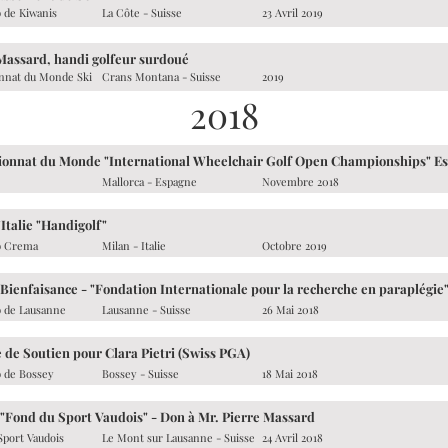
b de Kiwanis
La Côte - Suisse
23 Avril 2019
Massard, handi golfeur surdoué
nat du Monde Ski
Crans Montana - Suisse
2019
2018
onnat du Monde "International Wheelchair Golf Open Championships" E
Mallorca - Espagne
Novembre 2018
Italie "Handigolf"
b Crema
Milan - Italie
Octobre 2019
 Bienfaisance - "Fondation Internationale pour la recherche en paraplégie
b de Lausanne
Lausanne - Suisse
26 Mai 2018
 de Soutien pour Clara Pietri (Swiss PGA)
b de Bossey
Bossey - Suisse
18 Mai 2018
"Fond du Sport Vaudois" - Don à Mr. Pierre Massard
Sport Vaudois
Le Mont sur Lausanne - Suisse
24 Avril 2018