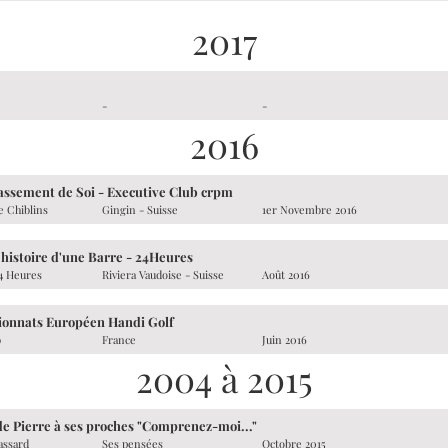
2017
-
-
2016
ssement de Soi - Executive Club crpm
e Chiblins
Gingin - Suisse
1er Novembre 2016
e histoire d'une Barre - 24Heures
24 Heures
Riviera Vaudoise - Suisse
Août 2016
onnats Européen Handi Golf
b
France
Juin 2016
2004 à 2015
de Pierre à ses proches "Comprenez-moi..."
assard
Ses pensées
Octobre 2015