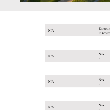
En cour
N/A
In proces
N/A
N/A
-
N/A
N/A
-
N/A
N/A
-